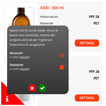
A300 - 300 ml
PFP 28
Imboccatura
PET
Materiale
Questo sito fa uso di cookie. Alcuni di
questi sono essenziali, mentre altri
vengono utilizzati per migliorare
DETTAGLI
l’esperienza di navigazione.
Necessari
2 cookie
(dettagli)
M300B - 300 ml
Statistiche
4 cookie
(dettagli)
PFP 28
Imboccatura
PET
Materiale
DETTAGLI