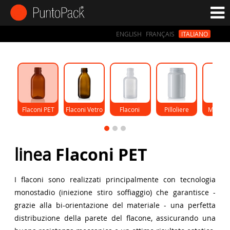
ENGLISH
FRANÇAIS
ITALIANO
Flaconi PET
Flaconi Vetro
Flaconi 
Pilloliere
Monod
Gocce
linea
Flaconi PET
I flaconi sono realizzati principalmente con tecnologia
monostadio (iniezione stiro soffiaggio) che garantisce -
grazie alla bi-orientazione del materiale - una perfetta
distribuzione della parete del flacone, assicurando una