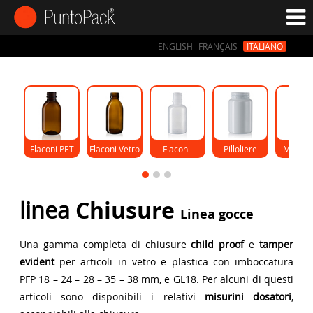
ENGLISH
FRANÇAIS
ITALIANO
Flaconi PET
Flaconi Vetro
Flaconi 
Pilloliere
Monod
Gocce
linea
Chiusure
Linea gocce
Una gamma completa di chiusure
child proof
e
tamper
evident
per articoli in vetro e plastica con imboccatura
PFP 18 – 24 – 28 – 35 – 38 mm, e GL18. Per alcuni di questi
articoli sono disponibili i relativi
misurini dosatori
,