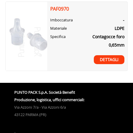
PAF0970
-
Imboccatura
LDPE
Materiale
Contagocce foro
Specifica
0,65mm
DETTAGLI
PUNTO PACK S.p.A. Società Benefit
Produzione, logistica, uffici commerciali:
Via Azzoni 7/a - Via Azzoni 6/a
43122 PARMA (PR)