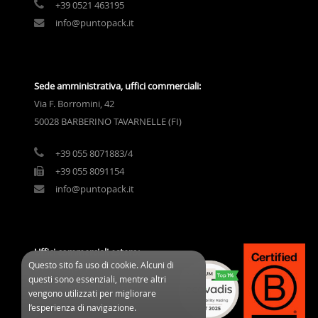
+39 0521 463195
info@puntopack.it
Sede amministrativa, uffici commerciali:
Via F. Borromini, 42
50028 BARBERINO TAVARNELLE (FI)
+39 055 8071883/4
+39 055 8091154
info@puntopack.it
Uffici commerciali estero:
Questo sito fa uso di cookie. Alcuni di
3 Cours des Clos Durs
questi sono essenziali, mentre altri
03800 Gannat (France)
vengono utilizzati per migliorare
l’esperienza di navigazione.