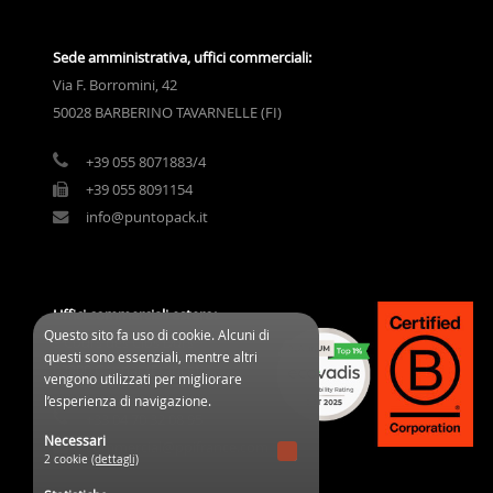
Sede amministrativa, uffici commerciali:
Via F. Borromini, 42
50028 BARBERINO TAVARNELLE (FI)
+39 055 8071883/4
+39 055 8091154
info@puntopack.it
Uffici commerciali estero:
Questo sito fa uso di cookie. Alcuni di
3 Cours des Clos Durs
questi sono essenziali, mentre altri
03800 Gannat (France)
vengono utilizzati per migliorare
l’esperienza di navigazione.
+33 04 70 32 08 95
Necessari
commercial@ppifrance.com
2 cookie
(dettagli)