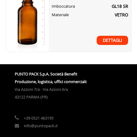
GL18 SR
Imboccatura
VETRO
Materiale
DETTAGLI
PUNTO PACK S.p.A. Società Benefit
Produzione, logistica, uffici commerciali:
Via Azzoni 7/a - Via Azzoni 6/a
43122 PARMA (PR)
+39 0521 463195
info@puntopack.it