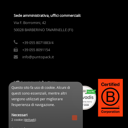
Sede amministrativa, uffici commerciali:
Via F. Borromini, 42
50028 BARBERINO TAVARNELLE (FI)
+39 055 8071883/4
+39 055 8091154
info@puntopack.it
Uffici commerciali estero:
Questo sito fa uso di cookie. Alcuni di
3 Cours des Clos Durs
questi sono essenziali, mentre altri
03800 Gannat (France)
vengono utilizzati per migliorare
l’esperienza di navigazione.
+33 04 70 32 08 95
Necessari
commercial@ppifrance.com
2 cookie
(dettagli)