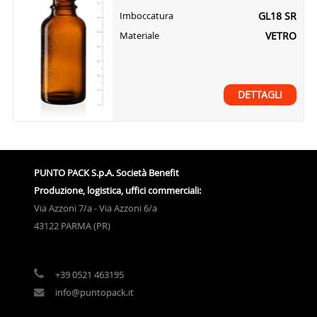
GL18 SR
Imboccatura
VETRO
Materiale
DETTAGLI
PUNTO PACK S.p.A. Società Benefit
Produzione, logistica, uffici commerciali:
Via Azzoni 7/a - Via Azzoni 6/a
43122 PARMA (PR)
+39 0521 463195
info@puntopack.it