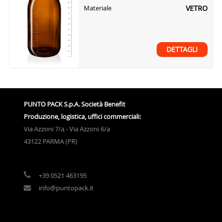
VETRO
Materiale
DETTAGLI
PUNTO PACK S.p.A. Società Benefit
Produzione, logistica, uffici commerciali:
Via Azzoni 7/a - Via Azzoni 6/a
43122 PARMA (PR)
+39 0521 463195
info@puntopack.it