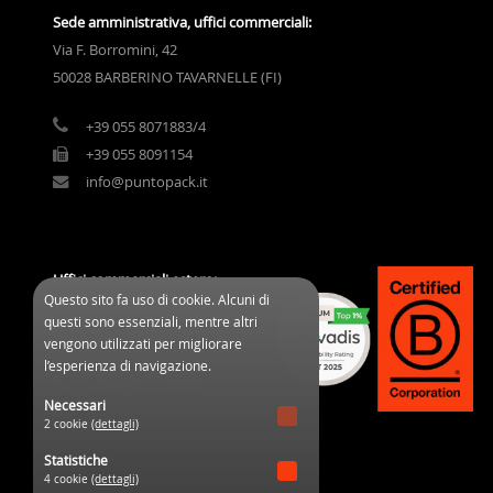
Sede amministrativa, uffici commerciali:
Via F. Borromini, 42
50028 BARBERINO TAVARNELLE (FI)
+39 055 8071883/4
+39 055 8091154
info@puntopack.it
Uffici commerciali estero:
Questo sito fa uso di cookie. Alcuni di
3 Cours des Clos Durs
questi sono essenziali, mentre altri
03800 Gannat (France)
vengono utilizzati per migliorare
l’esperienza di navigazione.
+33 04 70 32 08 95
Necessari
commercial@ppifrance.com
2 cookie
(dettagli)
Statistiche
4 cookie
(dettagli)