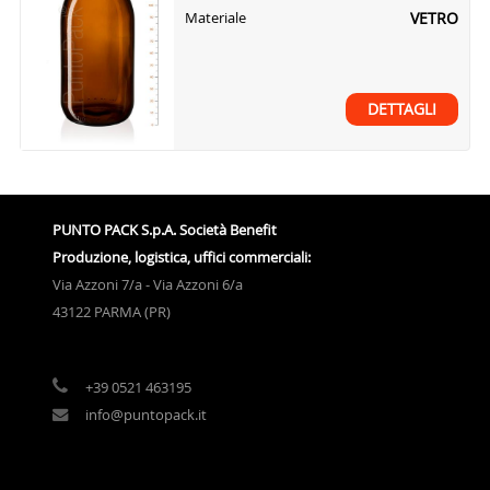
VETRO
Materiale
DETTAGLI
PUNTO PACK S.p.A. Società Benefit
Produzione, logistica, uffici commerciali:
Via Azzoni 7/a - Via Azzoni 6/a
43122 PARMA (PR)
+39 0521 463195
info@puntopack.it