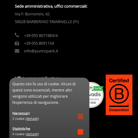
Sede amministrativa, uffici commerciali:
Via F. Borromini, 42
50028 BARBERINO TAVARNELLE (FI)
+39 055 8071883/4
+39 055 8091154
info@puntopack.it
Uffici commerciali estero:
Questo sito fa uso di cookie. Alcuni di
3 Cours des Clos Durs
questi sono essenziali, mentre altri
03800 Gannat (France)
vengono utilizzati per migliorare
l’esperienza di navigazione.
+33 04 70 32 08 95
Necessari
commercial@ppifrance.com
2 cookie
(dettagli)
Statistiche
4 cookie
(dettagli)