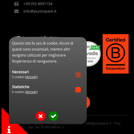
+39 055 8091154
info@puntopack.it
Uffici commerciali estero:
Questo sito fa uso di cookie. Alcuni di
3 Cours des Clos Durs
questi sono essenziali, mentre altri
03800 Gannat (France)
vengono utilizzati per migliorare
l’esperienza di navigazione.
+33 04 70 32 08 95
Necessari
commercial@ppifrance.com
2 cookie
(dettagli)
Statistiche
4 cookie
(dettagli)
© Copyright 2022 - PUNTO PACK S.p.A. Società Benefit - info@puntopack.it - P.Iva
05170190481 - Cap. Soc. € 500.000,00 i.v.