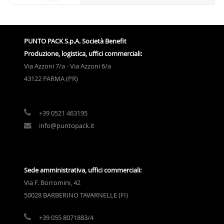
PUNTO PACK S.p.A. Società Benefit
Produzione, logistica, uffici commerciali:
Via Azzoni 7/a - Via Azzoni 6/a
43122 PARMA (PR)
+39 0521 463195
info@puntopack.it
Sede amministrativa, uffici commerciali:
Via F. Borromini, 42
50028 BARBERINO TAVARNELLE (FI)
+39 055 8071883/4