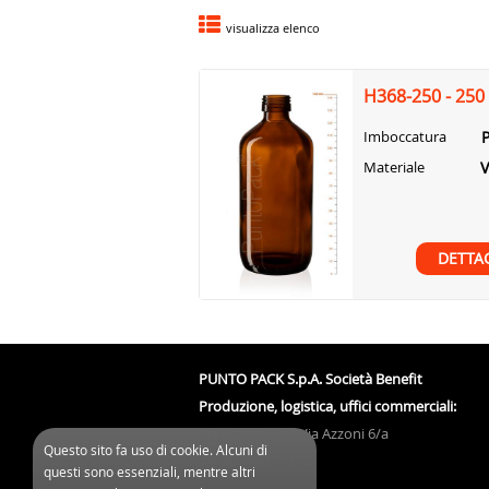
visualizza elenco
H368-250 - 250
Imboccatura
Materiale
DETTA
PUNTO PACK S.p.A. Società Benefit
Produzione, logistica, uffici commerciali:
Via Azzoni 7/a - Via Azzoni 6/a
Questo sito fa uso di cookie. Alcuni di
43122 PARMA (PR)
questi sono essenziali, mentre altri