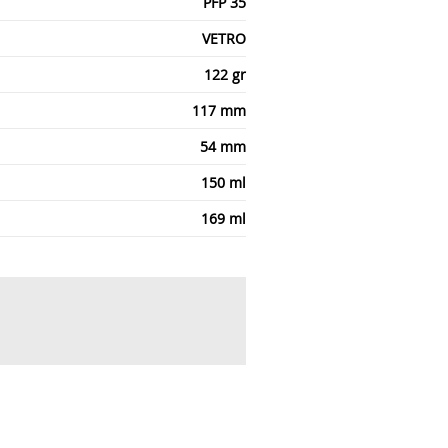
PFP 35
VETRO
122 gr
117 mm
54 mm
150 ml
169 ml