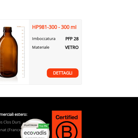
HP981-300 - 300 ml
PFP 28
Imboccatura
VETRO
Materiale
DETTAGLI
merciali estero:
s Clos Durs
nat (France)