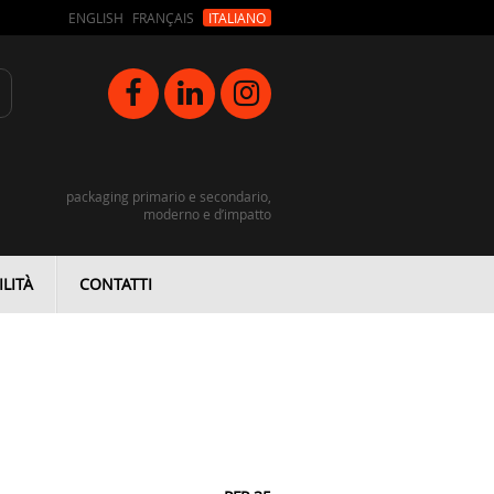
ENGLISH
FRANÇAIS
ITALIANO
packaging primario e secondario,
moderno e d’impatto
LITÀ
CONTATTI