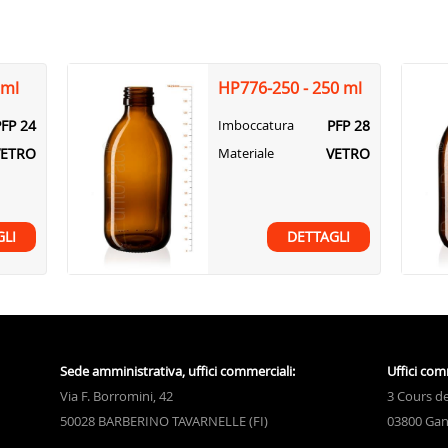
 ml
HP776-250 - 250 ml
PFP 24
PFP 28
Imboccatura
VETRO
VETRO
Materiale
GLI
DETTAGLI
Sede amministrativa, uffici commerciali:
Uffici com
Via F. Borromini, 42
3 Cours de
50028 BARBERINO TAVARNELLE (FI)
03800 Gan