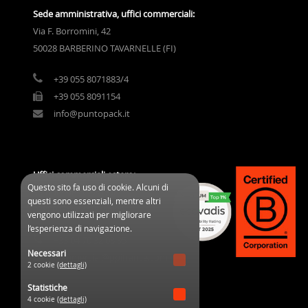
Sede amministrativa, uffici commerciali:
Via F. Borromini, 42
50028 BARBERINO TAVARNELLE (FI)
+39 055 8071883/4
+39 055 8091154
info@puntopack.it
Uffici commerciali estero:
Questo sito fa uso di cookie. Alcuni di
3 Cours des Clos Durs
questi sono essenziali, mentre altri
03800 Gannat (France)
vengono utilizzati per migliorare
l’esperienza di navigazione.
+33 04 70 32 08 95
Necessari
commercial@ppifrance.com
2 cookie
(dettagli)
Statistiche
4 cookie
(dettagli)