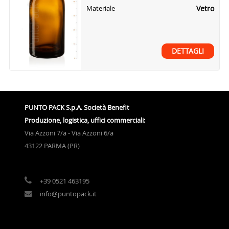
Vetro
Materiale
DETTAGLI
PUNTO PACK S.p.A. Società Benefit
Produzione, logistica, uffici commerciali:
Via Azzoni 7/a - Via Azzoni 6/a
43122 PARMA (PR)
+39 0521 463195
info@puntopack.it