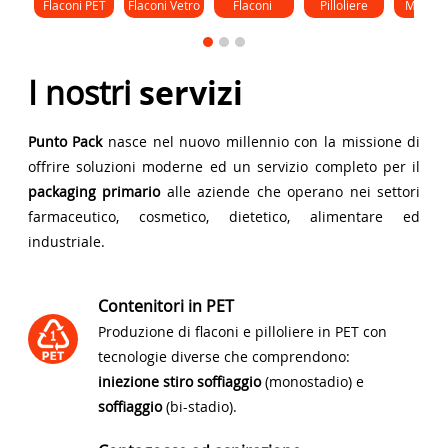
Flaconi PET
Flaconi Vetro
Flaconi 
Pilloliere
Monod
Gocce
I nostri
servizi
Punto Pack
nasce nel nuovo millennio con la missione di
offrire soluzioni moderne ed un servizio completo per il
packaging primario
alle aziende che operano nei settori
farmaceutico, cosmetico, dietetico, alimentare ed
industriale.
Contenitori in PET
Produzione di flaconi e pilloliere in PET con
tecnologie diverse che comprendono:
iniezione stiro soffiaggio
(monostadio) e
soffiaggio
(bi-stadio).