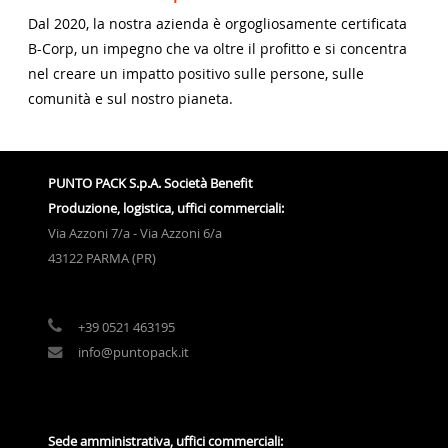
Dal 2020, la nostra azienda è orgogliosamente certificata
B-Corp, un impegno che va oltre il profitto e si concentra
nel creare un impatto positivo sulle persone, sulle
comunità e sul nostro pianeta.
PUNTO PACK S.p.A. Società Benefit
Produzione, logistica, uffici commerciali:
Via Azzoni 7/a - Via Azzoni 6/a
43122 PARMA (PR)
+39 0521 463195
info@puntopack.it
Sede amministrativa, uffici commerciali: