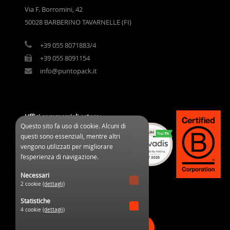
Via F. Borromini, 42
50028 BARBERINO TAVARNELLE (FI)
+39 055 8071883/4
+39 055 8091154
info@puntopack.it
Uffici commerciali estero:
Questo sito fa uso di cookie. Alcuni di
3 Cours des Clos Durs
questi sono essenziali, mentre altri
03800 Gannat (France)
vengono utilizzati per migliorare
l’esperienza di navigazione.
+33 04 70 32 08 95
Necessari
commercial@ppifrance.com
2 cookie
(dettagli)
Statistiche
4 cookie
(dettagli)